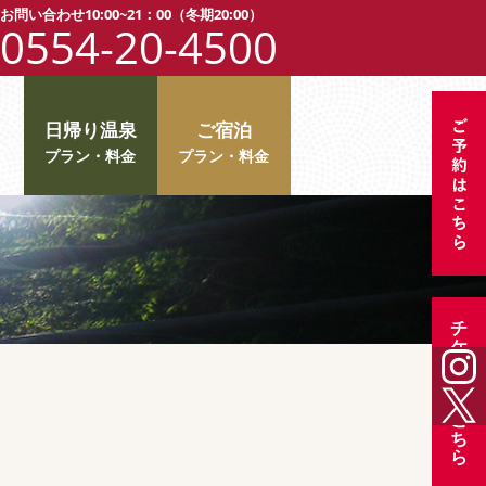
お問い合わせ10:00~21：00（冬期20:00）
0554-20-4500
日帰り温泉
ご宿泊
チ
ケ
ッ
ト
は
こ
ち
ら